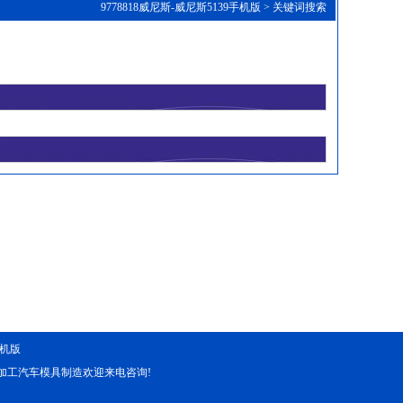
9778818威尼斯-威尼斯5139手机版
> 关键词搜索
手机版
加工
汽车模具制造
欢迎来电咨询!