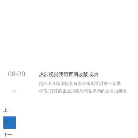
08-20
热烈祝贺我司官网改版成功
昆山天匠精密模具有限公司成立以来一直秉
承”以良好的企业形象与精益求精的技术力量吸

引客户, 以优质的服务与对品质与交期的承诺留
住客户”的经营理念,赢得了广大客户的信赖与支
上一
持...
页
1
下一