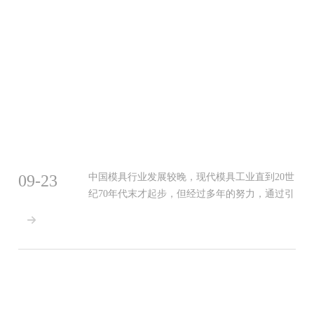
09-23
中国模具行业发展较晚，现代模具工业直到20世
纪70年代末才起步，但经过多年的努力，通过引
进国际工业发达国家与地区较为成熟的设计制造

技术和自主创新相结合的方式，中国模具制造业
已建立起了包括模具技术研发机构、模具生产和
供应体系在内的模具工业体系，模具工业规模和
技术水平有了长足发展。